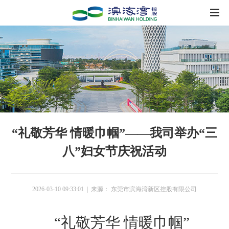
“礼敬芳华 情暖巾帼”——我司举办“三
八”妇女节庆祝活动
2026-03-10 09:33:01 | 来源： 东莞市滨海湾新区控股有限公司
“礼敬芳华 情暖巾帼”